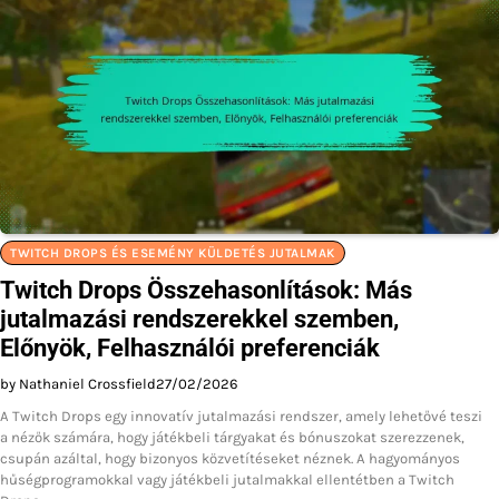
TWITCH DROPS ÉS ESEMÉNY KÜLDETÉS JUTALMAK
Twitch Drops Összehasonlítások: Más
jutalmazási rendszerekkel szemben,
Előnyök, Felhasználói preferenciák
by Nathaniel Crossfield
27/02/2026
A Twitch Drops egy innovatív jutalmazási rendszer, amely lehetővé teszi
a nézők számára, hogy játékbeli tárgyakat és bónuszokat szerezzenek,
csupán azáltal, hogy bizonyos közvetítéseket néznek. A hagyományos
hűségprogramokkal vagy játékbeli jutalmakkal ellentétben a Twitch