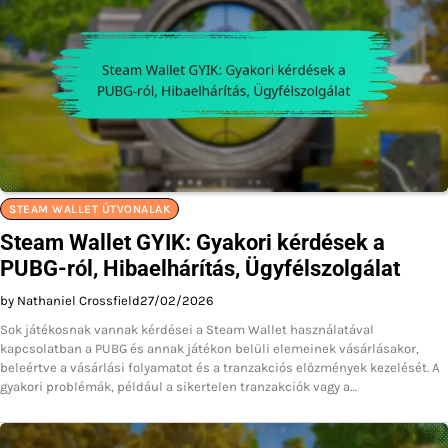
STEAM WALLET ÚTVONALAK
Steam Wallet GYIK: Gyakori kérdések a
PUBG-ról, Hibaelhárítás, Ügyfélszolgálat
by Nathaniel Crossfield
27/02/2026
Sok játékosnak vannak kérdései a Steam Wallet használatával
kapcsolatban a PUBG és annak játékon belüli elemeinek vásárlásakor,
beleértve a vásárlási folyamatot és a tranzakciós előzmények kezelését. A
gyakori problémák, például a sikertelen tranzakciók vagy a…