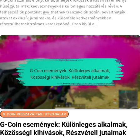
A G-Coin számos előnyt kínál, amelyek fokozzák a vásárlási élményt
hűségjutalmak, kedvezmények és különleges hozzáférés révén. A
felhasználók pontokat gyűjthetnek tranzakciók során, beválthatják
azokat exkluzív jutalmakra, és különféle kedvezményekben
részesülhetnek számos kereskedőnél. Ezen kívül a…
G-COIN VISSZAVÁLTÁSI ÚTVONALAK
G-Coin események: Különleges alkalmak,
Közösségi kihívások, Részvételi jutalmak