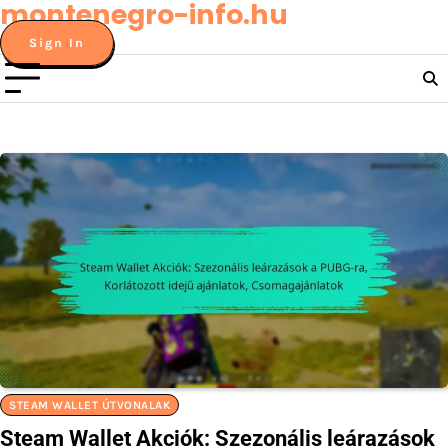
montenegro-info.hu
Skip
to
Sign In
content
STEAM WALLET ÚTVONALAK
Steam Wallet Akciók: Szezonális leárazások