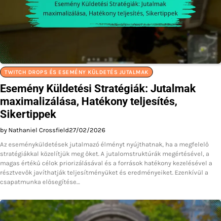
TWITCH DROPS ÉS ESEMÉNY KÜLDETÉS JUTALMAK
Esemény Küldetési Stratégiák: Jutalmak
maximalizálása, Hatékony teljesítés,
Sikertippek
by Nathaniel Crossfield
27/02/2026
Az eseményküldetések jutalmazó élményt nyújthatnak, ha a megfelelő
stratégiákkal közelítjük meg őket. A jutalomstruktúrák megértésével, a
magas értékű célok priorizálásával és a források hatékony kezelésével a
résztvevők javíthatják teljesítményüket és eredményeiket. Ezenkívül a
csapatmunka elősegítése…