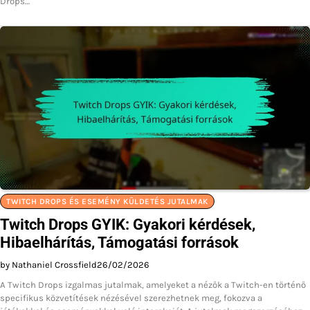
Drops…
TWITCH DROPS ÉS ESEMÉNY KÜLDETÉS JUTALMAK
Twitch Drops GYIK: Gyakori kérdések,
Hibaelhárítás, Támogatási források
by Nathaniel Crossfield
26/02/2026
A Twitch Drops izgalmas jutalmak, amelyeket a nézők a Twitch-en történő
specifikus közvetítések nézésével szerezhetnek meg, fokozva a