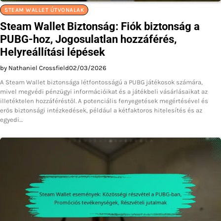
STEAM WALLET ÚTVONALAK
Steam Wallet Biztonság: Fiók biztonság a
PUBG-hoz, Jogosulatlan hozzáférés,
Helyreállítási lépések
by Nathaniel Crossfield
02/03/2026
A Steam Wallet biztonsága létfontosságú a PUBG játékosok számára,
mivel megvédi pénzügyi információikat és a játékbeli vásárlásaikat az
illetéktelen hozzáféréstől. A potenciális fenyegetések megértésével és
erős biztonsági intézkedések, például a kétfaktoros hitelesítés és az
egyedi…