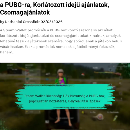
a PUBG-ra, Korlátozott idejű ajánlatok,
Csomagajánlatok
by Nathaniel Crossfield
02/03/2026
A Steam Wallet promóciók a PUBG-hoz vonzó szezonális akciókat,
korlátozott idejű ajánlatokat és csomagajánlatokat kínálnak, amelyek
lehetővé teszik a játékosok számára, hogy spóroljanak a játékon belüli
vásárlásokon. Ezek a promóciók nemcsak a játékélményt fokozzák,
hanem…