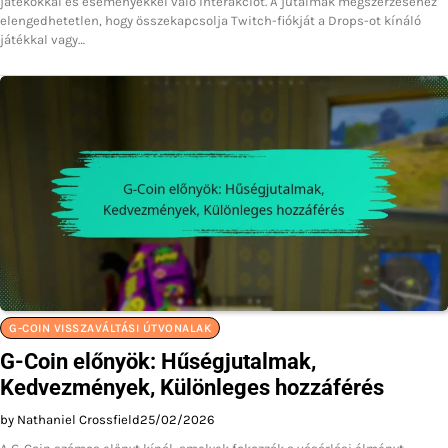
játékokkal és eseményekkel való interakciót. A jutalmak megszerzéséhez
elengedhetetlen, hogy összekapcsolja Twitch-fiókját a Drops-ot kínáló
játékkal vagy…
G-COIN VISSZAVÁLTÁSI ÚTVONALAK
G-Coin előnyök: Hűségjutalmak,
Kedvezmények, Különleges hozzáférés
by Nathaniel Crossfield
25/02/2026