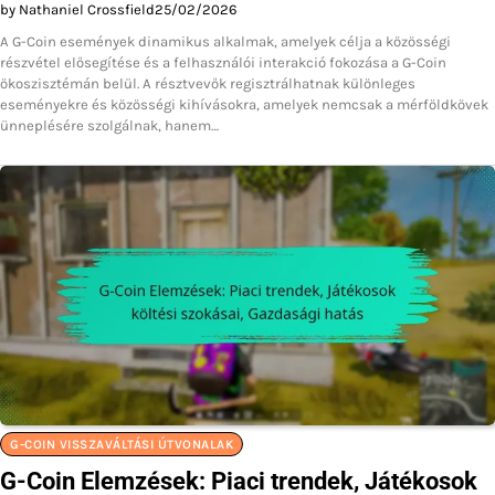
by Nathaniel Crossfield
25/02/2026
A G-Coin események dinamikus alkalmak, amelyek célja a közösségi
részvétel elősegítése és a felhasználói interakció fokozása a G-Coin
ökoszisztémán belül. A résztvevők regisztrálhatnak különleges
eseményekre és közösségi kihívásokra, amelyek nemcsak a mérföldkövek
ünneplésére szolgálnak, hanem…
G-COIN VISSZAVÁLTÁSI ÚTVONALAK
G-Coin Elemzések: Piaci trendek, Játékosok