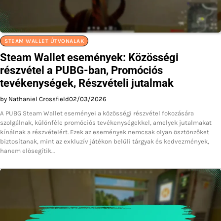
STEAM WALLET ÚTVONALAK
Steam Wallet események: Közösségi
részvétel a PUBG-ban, Promóciós
tevékenységek, Részvételi jutalmak
by Nathaniel Crossfield
02/03/2026
A PUBG Steam Wallet eseményei a közösségi részvétel fokozására
szolgálnak, különféle promóciós tevékenységekkel, amelyek jutalmakat
kínálnak a részvételért. Ezek az események nemcsak olyan ösztönzőket
biztosítanak, mint az exkluzív játékon belüli tárgyak és kedvezmények,
hanem elősegítik…