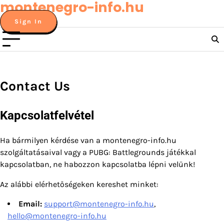
montenegro-info.hu
Skip
to
Sign In
content
Contact Us
Kapcsolatfelvétel
Ha bármilyen kérdése van a montenegro-info.hu
szolgáltatásaival vagy a PUBG: Battlegrounds játékkal
kapcsolatban, ne habozzon kapcsolatba lépni velünk!
Az alábbi elérhetőségeken kereshet minket:
Email:
support@montenegro-info.hu
,
hello@montenegro-info.hu