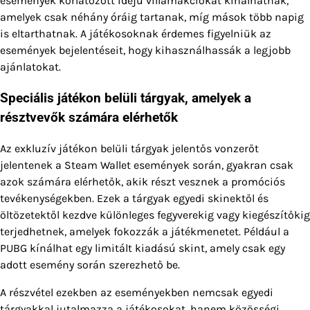
események korlátozott idejű villámakciókat kínálhatnak,
amelyek csak néhány óráig tartanak, míg mások több napig
is eltarthatnak. A játékosoknak érdemes figyelniük az
események bejelentéseit, hogy kihasználhassák a legjobb
ajánlatokat.
Speciális játékon belüli tárgyak, amelyek a
résztvevők számára elérhetők
Az exkluzív játékon belüli tárgyak jelentős vonzerőt
jelentenek a Steam Wallet események során, gyakran csak
azok számára elérhetők, akik részt vesznek a promóciós
tevékenységekben. Ezek a tárgyak egyedi skinektől és
öltözetektől kezdve különleges fegyverekig vagy kiegészítőkig
terjedhetnek, amelyek fokozzák a játékmenetet. Például a
PUBG kínálhat egy limitált kiadású skint, amely csak egy
adott esemény során szerezhető be.
A részvétel ezekben az eseményekben nemcsak egyedi
tárgyakkal jutalmazza a játékosokat, hanem közösségi