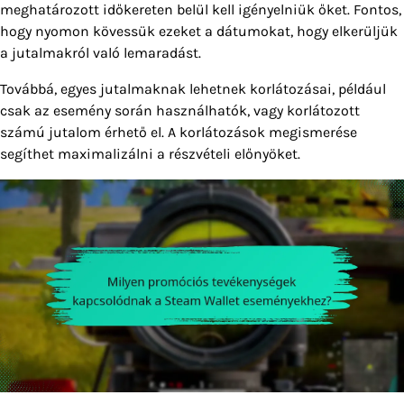
meghatározott időkereten belül kell igényelniük őket. Fontos,
hogy nyomon kövessük ezeket a dátumokat, hogy elkerüljük
a jutalmakról való lemaradást.
Továbbá, egyes jutalmaknak lehetnek korlátozásai, például
csak az esemény során használhatók, vagy korlátozott
számú jutalom érhető el. A korlátozások megismerése
segíthet maximalizálni a részvételi előnyöket.