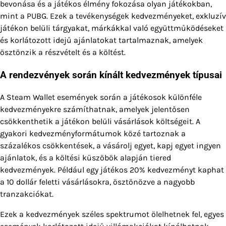
bevonása és a játékos élmény fokozása olyan játékokban,
mint a PUBG. Ezek a tevékenységek kedvezményeket, exkluzív
játékon belüli tárgyakat, márkákkal való együttműködéseket
és korlátozott idejű ajánlatokat tartalmaznak, amelyek
ösztönzik a részvételt és a költést.
A rendezvények során kínált kedvezmények típusai
A Steam Wallet események során a játékosok különféle
kedvezményekre számíthatnak, amelyek jelentősen
csökkenthetik a játékon belüli vásárlások költségeit. A
gyakori kedvezményformátumok közé tartoznak a
százalékos csökkentések, a vásárolj egyet, kapj egyet ingyen
ajánlatok, és a költési küszöbök alapján tiered
kedvezmények. Például egy játékos 20% kedvezményt kaphat
a 10 dollár feletti vásárlásokra, ösztönözve a nagyobb
tranzakciókat.
Ezek a kedvezmények széles spektrumot ölelhetnek fel, egyes