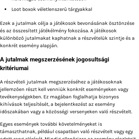
Loot boxok véletlenszerű tárgyakkal
Ezek a jutalmak célja a játékosok bevonásának ösztönzése
és az összesített játékélmény fokozása. A játékosok
különböző jutalmakat kaphatnak a részvételük szintje és a
konkrét esemény alapján.
A jutalmak megszerzésének jogosultsági
kritériumai
A részvételi jutalmak megszerzéséhez a játékosoknak
jellemzően részt kell venniük konkrét eseményeken vagy
tevékenységekben. Ez magában foglalhatja bizonyos
kihívások teljesítését, a bejelentkezést az esemény
időszakában vagy a közösségi versenyeken való részvételt.
Egyes események további követelményeket is
támaszthatnak, például csapatban való részvételt vagy egy
adott rang elérését. Mindig ellenőrizze az esemény részleteit,