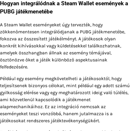
Hogyan integrálódnak a Steam Wallet események a
PUBG játékmenetébe
A Steam Wallet eseményeket úgy tervezték, hogy
zökkenőmentesen integrálódjanak a PUBG játékmenetébe,
fokozva az összesített játékélményt. A játékosok olyan
konkrét kihívásokkal vagy küldetésekkel találkozhatnak,
amelyek összhangban állnak az esemény témájával,
ösztönözve őket a játék különböző aspektusainak
felfedezésére.
Például egy esemény megkövetelheti a játékosoktól, hogy
teljesítsenek bizonyos célokat, mint például egy adott számú
gyilkosság elérése vagy egy meghatározott ideig való túlélés,
ami közvetlenül kapcsolódik a játékmenet
alapmechanikáihoz. Ez az integráció nemcsak az
eseményeket teszi vonzóbbá, hanem jutalmazza is a
játékosokat rendszeres játéktevékenységükért.