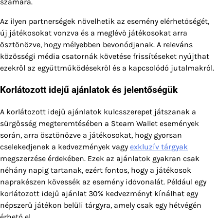
számára.
Az ilyen partnerségek növelhetik az esemény elérhetőségét,
új játékosokat vonzva és a meglévő játékosokat arra
ösztönözve, hogy mélyebben bevonódjanak. A releváns
közösségi média csatornák követése frissítéseket nyújthat
ezekről az együttműködésekről és a kapcsolódó jutalmakról.
Korlátozott idejű ajánlatok és jelentőségük
A korlátozott idejű ajánlatok kulcsszerepet játszanak a
sürgősség megteremtésében a Steam Wallet események
során, arra ösztönözve a játékosokat, hogy gyorsan
cselekedjenek a kedvezmények vagy
exkluzív tárgyak
megszerzése érdekében. Ezek az ajánlatok gyakran csak
néhány napig tartanak, ezért fontos, hogy a játékosok
naprakészen kövessék az esemény idővonalát. Például egy
korlátozott idejű ajánlat 30% kedvezményt kínálhat egy
népszerű játékon belüli tárgyra, amely csak egy hétvégén
érhető el.