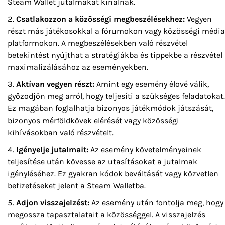
Steam Wallet jutalmakat kínálnak.
Csatlakozzon a közösségi megbeszélésekhez:
Vegyen
részt más játékosokkal a fórumokon vagy közösségi média
platformokon. A megbeszélésekben való részvétel
betekintést nyújthat a stratégiákba és tippekbe a részvétel
maximalizálásához az eseményekben.
Aktívan vegyen részt:
Amint egy esemény élővé válik,
győződjön meg arról, hogy teljesíti a szükséges feladatokat.
Ez magában foglalhatja bizonyos játékmódok játszását,
bizonyos mérföldkövek elérését vagy közösségi
kihívásokban való részvételt.
Igényelje jutalmait:
Az esemény követelményeinek
teljesítése után kövesse az utasításokat a jutalmak
igényléséhez. Ez gyakran kódok beváltását vagy közvetlen
befizetéseket jelent a Steam Walletba.
Adjon visszajelzést:
Az esemény után fontolja meg, hogy
megossza tapasztalatait a közösséggel. A visszajelzés