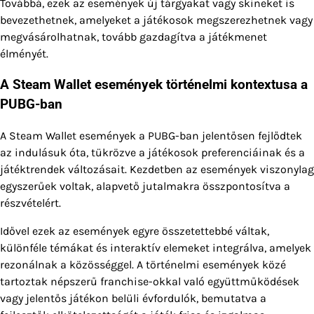
Továbbá, ezek az események új tárgyakat vagy skineket is
bevezethetnek, amelyeket a játékosok megszerezhetnek vagy
megvásárolhatnak, tovább gazdagítva a játékmenet
élményét.
A Steam Wallet események történelmi kontextusa a
PUBG-ban
A Steam Wallet események a PUBG-ban jelentősen fejlődtek
az indulásuk óta, tükrözve a játékosok preferenciáinak és a
játéktrendek változásait. Kezdetben az események viszonylag
egyszerűek voltak, alapvető jutalmakra összpontosítva a
részvételért.
Idővel ezek az események egyre összetettebbé váltak,
különféle témákat és interaktív elemeket integrálva, amelyek
rezonálnak a közösséggel. A történelmi események közé
tartoztak népszerű franchise-okkal való együttműködések
vagy jelentős játékon belüli évfordulók, bemutatva a