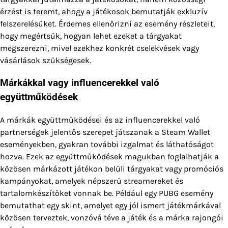
érzést is teremt, ahogy a játékosok bemutatják exkluzív
felszerelésüket. Érdemes ellenőrizni az esemény részleteit,
hogy megértsük, hogyan lehet ezeket a tárgyakat
megszerezni, mivel ezekhez konkrét cselekvések vagy
vásárlások szükségesek.
Márkákkal vagy influencerekkel való
együttműködések
A márkák együttműködései és az influencerekkel való
partnerségek jelentős szerepet játszanak a Steam Wallet
eseményekben, gyakran további izgalmat és láthatóságot
hozva. Ezek az együttműködések magukban foglalhatják a
közösen márkázott játékon belüli tárgyakat vagy promóciós
kampányokat, amelyek népszerű streamereket és
tartalomkészítőket vonnak be. Például egy PUBG esemény
bemutathat egy skint, amelyet egy jól ismert játékmárkával
közösen terveztek, vonzóvá téve a játék és a márka rajongói