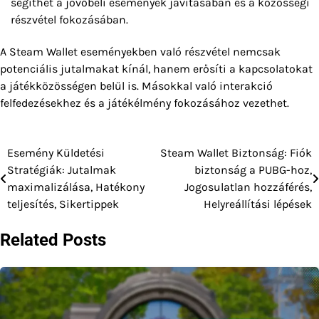
segíthet a jövőbeli események javításában és a közösségi
részvétel fokozásában.
A Steam Wallet eseményekben való részvétel nemcsak
potenciális jutalmakat kínál, hanem erősíti a kapcsolatokat
a játékközösségen belül is. Másokkal való interakció
felfedezésekhez és a játékélmény fokozásához vezethet.
Esemény Küldetési
Steam Wallet Biztonság: Fiók
Post
Stratégiák: Jutalmak
biztonság a PUBG-hoz,
navigation
maximalizálása, Hatékony
Jogosulatlan hozzáférés,
teljesítés, Sikertippek
Helyreállítási lépések
Related Posts