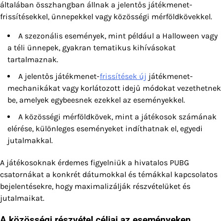
általában összhangban állnak a jelentős játékmenet-
frissítésekkel, ünnepekkel vagy közösségi mérföldkövekkel.
A szezonális események, mint például a Halloween vagy
a téli ünnepek, gyakran tematikus kihívásokat
tartalmaznak.
A jelentős játékmenet-
frissítések új
játékmenet-
mechanikákat vagy korlátozott idejű módokat vezethetnek
be, amelyek egybeesnek ezekkel az eseményekkel.
A közösségi mérföldkövek, mint a játékosok számának
elérése, különleges eseményeket indíthatnak el, egyedi
jutalmakkal.
A játékosoknak érdemes figyelniük a hivatalos PUBG
csatornákat a konkrét dátumokkal és témákkal kapcsolatos
bejelentésekre, hogy maximalizálják részvételüket és
jutalmaikat.
A közösségi részvétel céljai az eseményeken