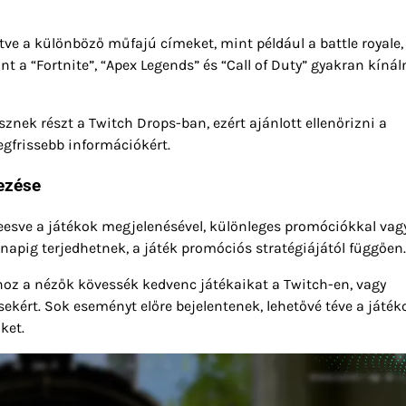
tve a különböző műfajú címeket, mint például a battle royale,
nt a “Fortnite”, “Apex Legends” és “Call of Duty” gyakran kíná
sznek részt a Twitch Drops-ban, ezért ajánlott ellenőrizni a
egfrissebb információkért.
ezése
esve a játékok megjelenésével, különleges promóciókkal vagy
napig terjedhetnek, a játék promóciós stratégiájától függően.
oz a nézők kövessék kedvenc játékaikat a Twitch-en, vagy
sekért. Sok eseményt előre bejelentenek, lehetővé téve a játé
ket.