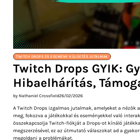
TWITCH DROPS ÉS ESEMÉNY KÜLDETÉS JUTALMAK
Twitch Drops GYIK: Gy
Hibaelhárítás, Támoga
by Nathaniel Crossfield
26/02/2026
A Twitch Drops izgalmas jutalmak, amelyeket a nézők a
meg, fokozva a játékokkal és eseményekkel való intera
összekapcsolja Twitch-fiókját a Drops-ot kínáló játék
megszerzésével, ez az útmutató válaszokat ad a gyakori 
megoldani a problémákat.