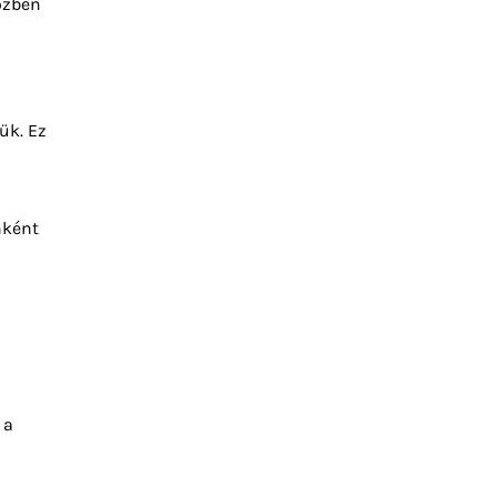
özben
ük. Ez
nként
 a