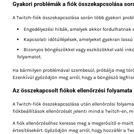
Gyakori problémák a fiók összekapcsolása sor
A Twitch-fiók összekapcsolása során több gyakori probl
Engedélyezési hibák, amelyek akkor fordulhatnak e
Kapcsolati időtúllépések, amelyeket gyakran lassú
Bizonyos böngészőkkel vagy eszközökkel való ink
folyamatot.
Ha bármilyen problémával szembesül, próbálja meg törö
Ezenkívül győződjön meg arról, hogy a böngésző legfris
Az összekapcsolt fiókok ellenőrzési folyamata
A Twitch-fiók összekapcsolása után ellenőrzési folyama
fiókbeállítások ellenőrzését jelenti mind a Twitch-en, 
A fiók ellenőrzéséhez keresse meg a megerősítő e-mailt a
értesítésekért. Győződjön meg arról, hogy hozzáfér a T