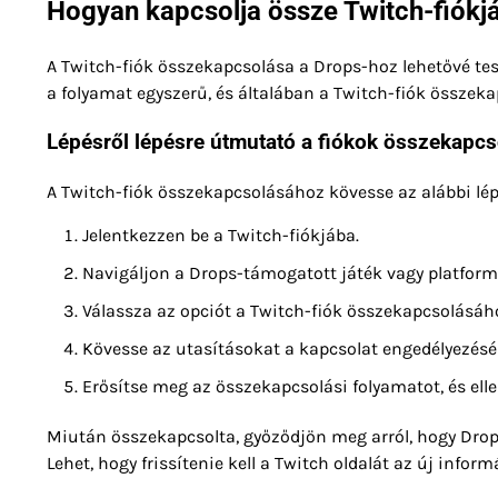
Hogyan kapcsolja össze Twitch-fiókj
A Twitch-fiók összekapcsolása a Drops-hoz lehetővé tes
a folyamat egyszerű, és általában a Twitch-fiók összeka
Lépésről lépésre útmutató a fiókok összekapc
A Twitch-fiók összekapcsolásához kövesse az alábbi lép
Jelentkezzen be a Twitch-fiókjába.
Navigáljon a Drops-támogatott játék vagy platform 
Válassza az opciót a Twitch-fiók összekapcsolásáh
Kövesse az utasításokat a kapcsolat engedélyezésé
Erősítse meg az összekapcsolási folyamatot, és elle
Miután összekapcsolta, győződjön meg arról, hogy Dro
Lehet, hogy frissítenie kell a Twitch oldalát az új info