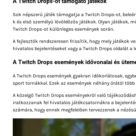
A Twitch Drops-ot támogató játékok
Sok népszerű játék támogatja a Twitch Drops-ot, beleér
k és első személyű lövöldözős játékok. Olyan játékok, mi
Twitch Drops-ot különleges események során.
A fejlesztők rendszeresen frissítik, hogy mely játékok ve
hivatalos bejelentéseket vagy a Twitch Drops oldalát a l
A Twitch Drops események idővonalai és ütem
A Twitch Drops események gyakran időkorlátosak, egybe
sport tornákkal. Ezek az események néhány órától több 
A közelgő Twitch Drops eseményekről való tájékozódásh
iratkozzanak fel hivatalos játékcsatornákra a bejelenté
számára, hogy ennek megfelelően tervezzenek a nézésü