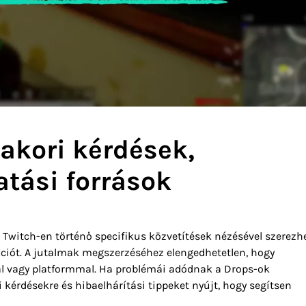
akori kérdések,
tási források
 Twitch-en történő specifikus közvetítések nézésével szerezh
kciót. A jutalmak megszerzéséhez elengedhetetlen, hogy
kal vagy platformmal. Ha problémái adódnak a Drops-ok
kérdésekre és hibaelhárítási tippeket nyújt, hogy segítsen