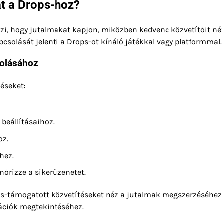
át a Drops-hoz?
zi, hogy jutalmakat kapjon, miközben kedvenc közvetítőit néz
pcsolását jelenti a Drops-ot kínáló játékkal vagy platformmal.
solásához
éseket:
beállításaihoz.
oz.
hez.
nőrizze a sikerüzenetet.
ps-támogatott közvetítéseket néz a jutalmak megszerzéséhez
rmációk megtekintéséhez.