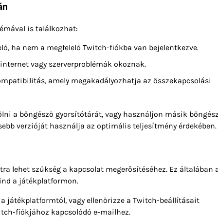
án
émával is találkozhat:
lő, ha nem a megfelelő Twitch-fiókba van bejelentkezve.
 internet vagy szerverproblémák okoznak.
ompatibilitás, amely megakadályozhatja az összekapcsolási
lni a böngésző gyorsítótárát, vagy használjon másik böngész
sebb verzióját használja az optimális teljesítmény érdekében.
tra lehet szükség a kapcsolat megerősítéséhez. Ez általában 
mind a játékplatformon.
 játékplatformtól, vagy ellenőrizze a Twitch-beállításait
witch-fiókjához kapcsolódó e-mailhez.