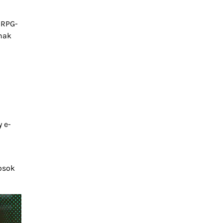
 RPG-
lnak
 e-
kosok