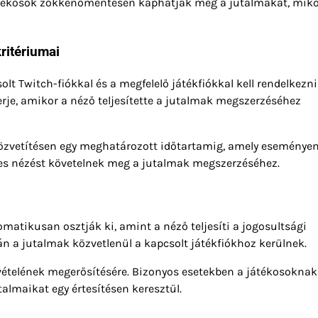
 játékosok zökkenőmentesen kaphatják meg a jutalmakat, mik
ritériumai
 Twitch-fiókkal és a megfelelő játékfiókkal kell rendelkezni
erje, amikor a néző teljesítette a jutalmak megszerzéséhez
 közvetítésen egy meghatározott időtartamig, amely eseménye
ces nézést követelnek meg a jutalmak megszerzéséhez.
atikusan osztják ki, amint a néző teljesíti a jogosultsági
n a jutalmak közvetlenül a kapcsolt játékfiókhoz kerülnek.
tvételének megerősítésére. Bizonyos esetekben a játékosoknak
almaikat egy értesítésen keresztül.