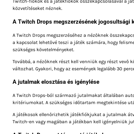
Twitch-fiókok és a játékfiókok összekapcsolásával a
közvetítéseket néznek.
A Twitch Drops megszerzésének jogosultsági k
A Twitch Drops megszerzéséhez a nézőknek összekapcsolt
a kapcsolat lehetővé teszi a játék számára, hogy felism
szükséges követelményeket.
Továbbá, a nézőknek részt kell venniük egy részt vevő
változhat. Gyakori, hogy az események legalább 30 per
A jutalmak elosztása és igénylése
A Twitch Drops-ból származó jutalmakat általában autom
kritériumokat. A szükséges időtartam megtekintése utá
A játékosok ellenőrizhetik játékfiókjukat a jutalmak á
Twitch-en vagy magában a játékban kell igényelniük jut