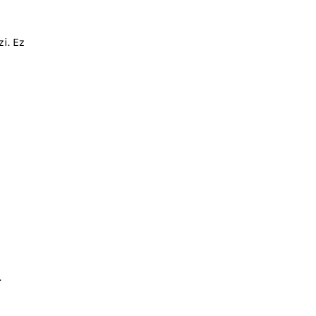
i. Ez
.