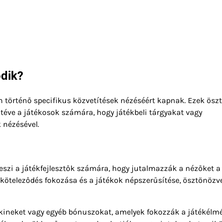
ödik?
 történő specifikus közvetítések nézéséért kapnak. Ezek ösz
 téve a játékosok számára, hogy játékbeli tárgyakat vagy
 nézésével.
eszi a játékfejlesztők számára, hogy jutalmazzák a nézőket a
elköteleződés fokozása és a játékok népszerűsítése, ösztönözv
skineket vagy egyéb bónuszokat, amelyek fokozzák a játékélmé