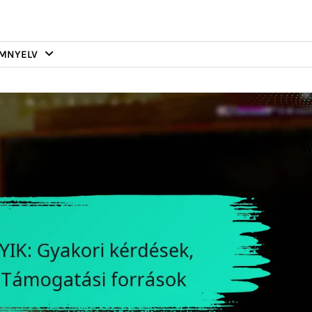
OM
NYELV