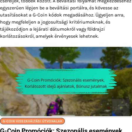
cseréljék, többek között. A beváltási folyamat megkezdéséhez
egyszerűen lépjen be a beváltási portálra, és kövesse az
utasításokat a G-Coin kódok megadásához. Ügyeljen arra,
hogy megfeleljen a jogosultsági kritériumoknak, és
tájékozódjon a lejárati dátumokról vagy földrajzi
korlátozásokról, amelyek érvényesek lehetnek.
G-COIN VISSZAVÁLTÁSI ÚTVONALAK
G-Coin Promóciók: Szezonális események,