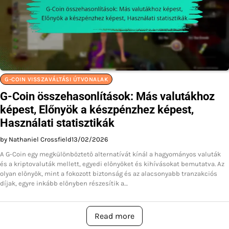
G-COIN VISSZAVÁLTÁSI ÚTVONALAK
G-Coin összehasonlítások: Más valutákhoz
képest, Előnyök a készpénzhez képest,
Használati statisztikák
by Nathaniel Crossfield
13/02/2026
A G-Coin egy megkülönböztető alternatívát kínál a hagyományos valuták
és a kriptovaluták mellett, egyedi előnyöket és kihívásokat bemutatva. Az
olyan előnyök, mint a fokozott biztonság és az alacsonyabb tranzakciós
díjak, egyre inkább előnyben részesítik a…
Read more