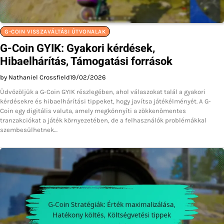
G-COIN VISSZAVÁLTÁSI ÚTVONALAK
G-Coin GYIK: Gyakori kérdések,
Hibaelhárítás, Támogatási források
by Nathaniel Crossfield
19/02/2026
Üdvözöljük a G-Coin GYIK részlegében, ahol válaszokat talál a gyakori
kérdésekre és hibaelhárítási tippeket, hogy javítsa játékélményét. A G-
Coin egy digitális valuta, amely megkönnyíti a zökkenőmentes
tranzakciókat a játék környezetében, de a felhasználók problémákkal
szembesülhetnek…