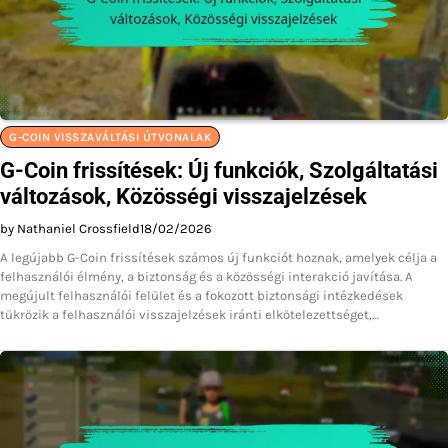
G-COIN VISSZAVÁLTÁSI ÚTVONALAK
G-Coin frissítések: Új funkciók, Szolgáltatási
változások, Közösségi visszajelzések
by Nathaniel Crossfield
18/02/2026
A legújabb G-Coin frissítések számos új funkciót hoznak, amelyek célja a
felhasználói élmény, a biztonság és a közösségi interakció javítása. A
megújult felhasználói felület és a fokozott biztonsági intézkedések
tükrözik a felhasználói visszajelzések iránti elkötelezettséget,…