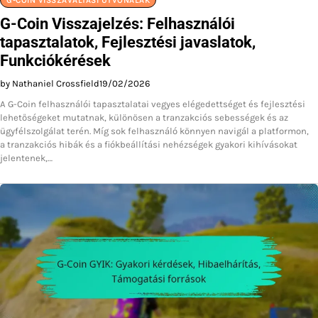
G-COIN VISSZAVÁLTÁSI ÚTVONALAK
G-Coin Visszajelzés: Felhasználói
tapasztalatok, Fejlesztési javaslatok,
Funkciókérések
by Nathaniel Crossfield
19/02/2026
A G-Coin felhasználói tapasztalatai vegyes elégedettséget és fejlesztési
lehetőségeket mutatnak, különösen a tranzakciós sebességek és az
ügyfélszolgálat terén. Míg sok felhasználó könnyen navigál a platformon,
a tranzakciós hibák és a fiókbeállítási nehézségek gyakori kihívásokat
jelentenek,…