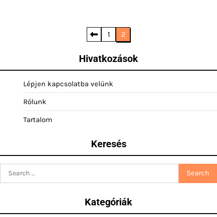
Posts
1
2
pagination
Hivatkozások
Lépjen kapcsolatba velünk
Rólunk
Tartalom
Keresés
Search
for:
Kategóriák