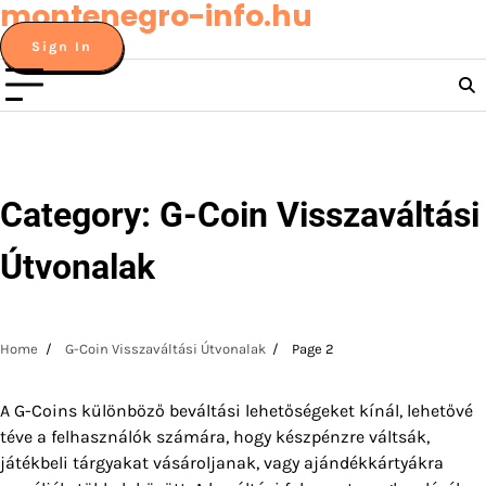
montenegro-info.hu
Skip
to
Sign In
content
Category:
G-Coin Visszaváltási
Útvonalak
Home
G-Coin Visszaváltási Útvonalak
Page 2
A G-Coins különböző beváltási lehetőségeket kínál, lehetővé
téve a felhasználók számára, hogy készpénzre váltsák,
játékbeli tárgyakat vásároljanak, vagy ajándékkártyákra