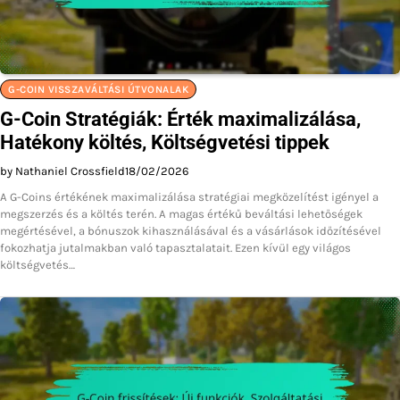
G-COIN VISSZAVÁLTÁSI ÚTVONALAK
G-Coin Stratégiák: Érték maximalizálása,
Hatékony költés, Költségvetési tippek
by Nathaniel Crossfield
18/02/2026
A G-Coins értékének maximalizálása stratégiai megközelítést igényel a
megszerzés és a költés terén. A magas értékű beváltási lehetőségek
megértésével, a bónuszok kihasználásával és a vásárlások időzítésével
fokozhatja jutalmakban való tapasztalatait. Ezen kívül egy világos
költségvetés…