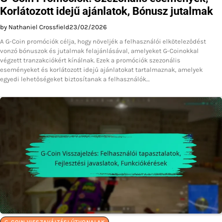
Korlátozott idejű ajánlatok, Bónusz jutalmak
by Nathaniel Crossfield
23/02/2026
A G-Coin promóciók célja, hogy növeljék a felhasználói elköteleződést
vonzó bónuszok és jutalmak felajánlásával, amelyeket G-Coinokkal
végzett tranzakciókért kínálnak. Ezek a promóciók szezonális
eseményeket és korlátozott idejű ajánlatokat tartalmaznak, amelyek
egyedi lehetőségeket biztosítanak a felhasználók…